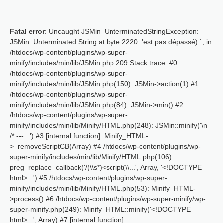
Fatal error
: Uncaught JSMin_UnterminatedStringException:
JSMin: Unterminated String at byte 2220: 'est pas dépassé).`; in
/htdocs/wp-content/plugins/wp-super-
minify/includes/min/lib/JSMin.php:209 Stack trace: #0
/htdocs/wp-content/plugins/wp-super-
minify/includes/min/lib/JSMin.php(150): JSMin->action(1) #1
/htdocs/wp-content/plugins/wp-super-
minify/includes/min/lib/JSMin.php(84): JSMin->min() #2
/htdocs/wp-content/plugins/wp-super-
minify/includes/min/lib/Minify/HTML.php(248): JSMin::minify('\n
/* ---...') #3 [internal function]: Minify_HTML-
>_removeScriptCB(Array) #4 /htdocs/wp-content/plugins/wp-
super-minify/includes/min/lib/Minify/HTML.php(106):
preg_replace_callback('/(\\s*)<script(\\...', Array, '<!DOCTYPE
html>...') #5 /htdocs/wp-content/plugins/wp-super-
minify/includes/min/lib/Minify/HTML.php(53): Minify_HTML-
>process() #6 /htdocs/wp-content/plugins/wp-super-minify/wp-
super-minify.php(249): Minify_HTML::minify('<!DOCTYPE
html>...', Array) #7 [internal function]: