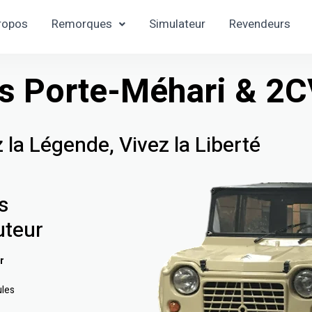
ropos
Remorques
Simulateur
Revendeurs
 Porte-Méhari & 2C
 la Légende, Vivez la Liberté
s
uteur
r
ules