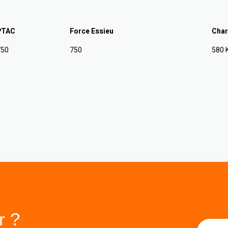
PTAC
Force Essieu
Char
750
750
580 
r ?