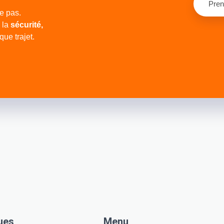
Pren
e pas.
 la
sécurité,
ue trajet.
ues
Menu