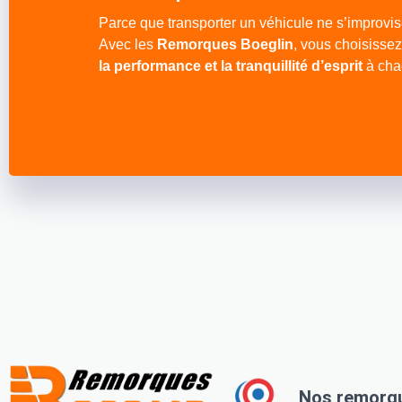
Parce que transporter un véhicule ne s’improvis
Avec les
Remorques Boeglin
, vous choisissez
la performance et la tranquillité d’esprit
à chaq
Nos remorq