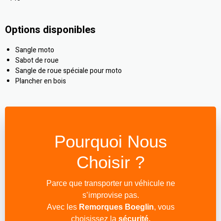
Options disponibles
Sangle moto
Sabot de roue
Sangle de roue spéciale pour moto
Plancher en bois
Pourquoi Nous
Choisir ?
Parce que transporter un véhicule ne
s’improvise pas.
Avec les
Remorques Boeglin
, vous
choisissez la
sécurité,