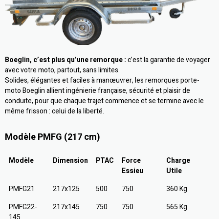
Boeglin, c’est plus qu’une remorque :
c’est la garantie de voyager
avec votre moto, partout, sans limites.
Solides, élégantes et faciles à manœuvrer, les remorques porte-
moto Boeglin allient ingénierie française, sécurité et plaisir de
conduite, pour que chaque trajet commence et se termine avec le
même frisson : celui de la liberté.
Modèle PMFG (217 cm)
Modèle
Dimension
PTAC
Force
Charge
Essieu
Utile
PMFG21
217x125
500
750
360 Kg
PMFG22-
217x145
750
750
565 Kg
145